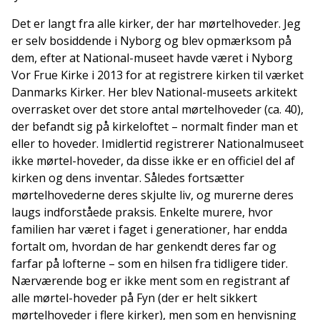
Det er langt fra alle kirker, der har mørtelhoveder. Jeg
er selv bosiddende i Nyborg og blev opmærksom på
dem, efter at National-museet havde været i Nyborg
Vor Frue Kirke i 2013 for at registrere kirken til værket
Danmarks Kirker. Her blev National-museets arkitekt
overrasket over det store antal mørtelhoveder (ca. 40),
der befandt sig på kirkeloftet – normalt finder man et
eller to hoveder. Imidlertid registrerer Nationalmuseet
ikke mørtel-hoveder, da disse ikke er en officiel del af
kirken og dens inventar. Således fortsætter
mørtelhovederne deres skjulte liv, og murerne deres
laugs indforståede praksis. Enkelte murere, hvor
familien har været i faget i generationer, har endda
fortalt om, hvordan de har genkendt deres far og
farfar på lofterne – som en hilsen fra tidligere tider.
Nærværende bog er ikke ment som en registrant af
alle mørtel-hoveder på Fyn (der er helt sikkert
mørtelhoveder i flere kirker), men som en henvisning