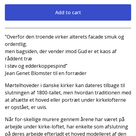
Add to cart
View cart
”Overfor den troende virker alterets facade smuk og
ordentlig;
men bagsiden, der vender imod Gud er et kaos af
råddent træ
i støv og edderkoppespind”
Jean Genet Blomster til en forræder
Mørtelhoveder i danske kirker kan dateres tilbage til
slutningen af 1800-tallet, men hvordan traditionen med
at afsætte et hoved eller portræt under kirkelofterne
er opstået, er uvis.
Når for-skellige murere gennem årene har været på
arbejde under kirke-loftet, har enkelte som afslutning
på deres arbejde efterladt et hoved modelleret af den