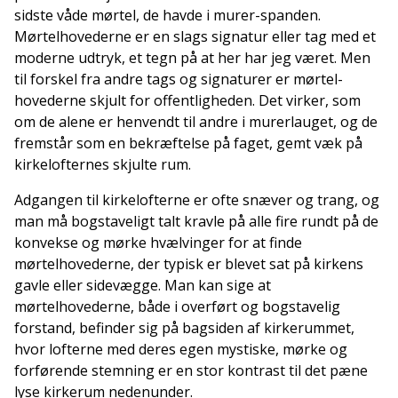
sidste våde mørtel, de havde i murer-spanden.
Mørtelhovederne er en slags signatur eller tag med et
moderne udtryk, et tegn på at her har jeg været. Men
til forskel fra andre tags og signaturer er mørtel-
hovederne skjult for offentligheden. Det virker, som
om de alene er henvendt til andre i murerlauget, og de
fremstår som en bekræftelse på faget, gemt væk på
kirkelofternes skjulte rum.
Adgangen til kirkelofterne er ofte snæver og trang, og
man må bogstaveligt talt kravle på alle fire rundt på de
konvekse og mørke hvælvinger for at finde
mørtelhovederne, der typisk er blevet sat på kirkens
gavle eller sidevægge. Man kan sige at
mørtelhovederne, både i overført og bogstavelig
forstand, befinder sig på bagsiden af kirkerummet,
hvor lofterne med deres egen mystiske, mørke og
forførende stemning er en stor kontrast til det pæne
lyse kirkerum nedenunder.