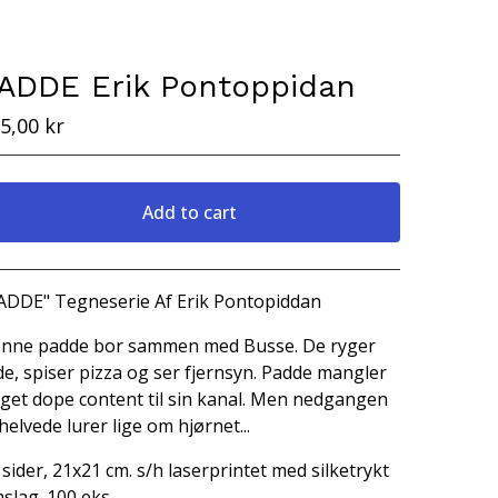
ADDE Erik Pontoppidan
5,00
kr
Add to cart
View cart
ADDE" Tegneserie Af Erik Pontopiddan
nne padde bor sammen med Busse. De ryger
de, spiser pizza og ser fjernsyn. Padde mangler
get dope content til sin kanal. Men nedgangen
l helvede lurer lige om hjørnet...
 sider, 21x21 cm. s/h laserprintet med silketrykt
slag. 100 eks.