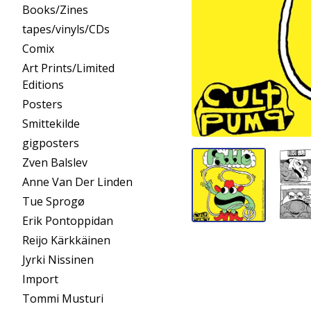
Books/Zines
tapes/vinyls/CDs
Comix
Art Prints/Limited
Editions
Posters
Smittekilde
gigposters
Zven Balslev
Anne Van Der Linden
Tue Sprogø
Erik Pontoppidan
Reijo Kärkkäinen
Jyrki Nissinen
Import
Tommi Musturi