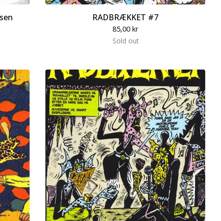
dsen
RADBRÆKKET #7
85,00
kr
Sold out