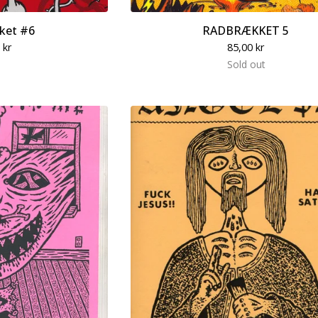
ket #6
RADBRÆKKET 5
0
kr
85,00
kr
Sold out