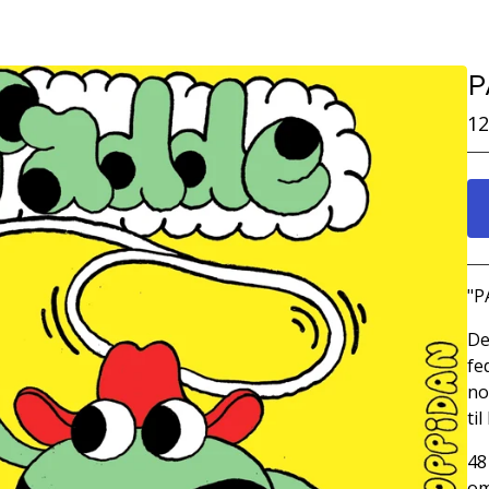
P
12
"P
De
fe
no
ti
48
om