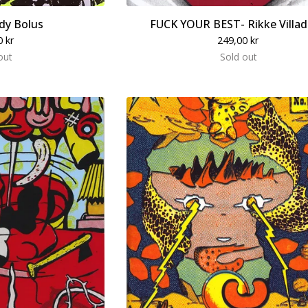
dy Bolus
FUCK YOUR BEST- Rikke Villa
0
kr
249,00
kr
out
Sold out