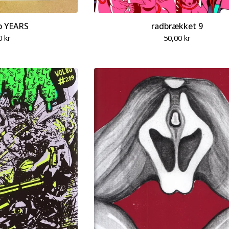
p YEARS
radbrækket 9
0
kr
50,00
kr